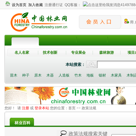
设为首页
加入收藏
注册通行证
QQ客服：
4149788
用 
名人名家
技术创新
专业展会
森林旅游
项目
本站搜索：
苗木
种子
原木
木器
人造板
竹木
地板
锯材
木家具
木制
您好！ 请
注册
或
登录本站
您的位置：
首页
>> 政策法规
林业百科
政策法规搜索关键