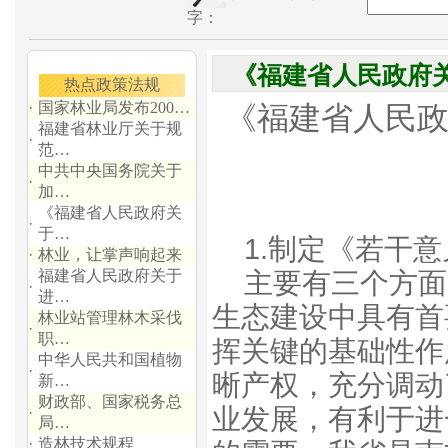
字：
《福建省人民政府
热点政策法规
·
国家林业局发布200…
《福建省人民
福建省林业厅关于规
·
范…
中共中央国务院关于
·
加…
《福建省人民政府关
·
于…
1.制定《若干
·
林业，让掌声响起来
福建省人民政府关于
主要有三个方面
·
进…
生态建设中具有首
林业站管理林木采伐
·
职…
挥关键的基础性作
中华人民共和国植物
·
晰产权，充分调动
新…
财政部、国家税务总
业发展，有利于进
·
局…
·
造林技术规程