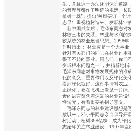
生，并且这一办法还能保护道路
的管理等都作了明确的规定。长
植树十株”，提出“种树要订一个
志早年重视植树造林、发展林业
新中国成立后，毛泽东同志对发
林牧三者的关系、林业与水利的
较系统的林业建设思想。1956
作时指出：“林业真是一个大事业
针对有关部门的同志在林业作用
很了不起的事业。同志们，你们不
变成根本问题之一”，并精辟地指
毛泽东同志对事物发展规律的准
化的意义、重要作用以及绿化美
看到绿化就好。这件事情对农业，
正绿化，要在飞机上看见一片绿
素的语言蕴含着深邃的林业建设
性转变，有着重要的指导意义。
毛泽东同志的林业建设思想是毛
放以来，邓小平同志亲自倡导开展
树活动，植树398亿株，成为绿
志始终关注林业建设，1997年发