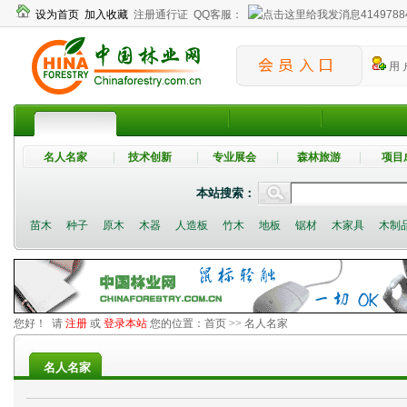
设为首页
加入收藏
注册通行证
QQ客服：
4149788
用 
名人名家
技术创新
专业展会
森林旅游
项目
本站搜索：
苗木
种子
原木
木器
人造板
竹木
地板
锯材
木家具
木制
您好！ 请
注册
或
登录本站
您的位置：
首页
>> 名人名家
名人名家