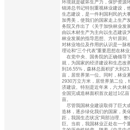
环境就是破坏生产力，保护资源
锦涛总书记特别重视林业建设，他
生态建设，是一件利国利民的大
加秀美，使我们的国家走上生产
务院又作出了《关于加快林业发
由以木材生产为主向以生态建设
林业发展的指导思想、方针原则
对林业地位及作用的认识是一脉
理论和“三个代表”重要思想在林
在党中央、国务院的正确领导下
就，为国家的经济建设和生态改善
到16.55%，森林总面积扩大到
亩，居世界第一位。同时，林业累
2930万立方米，居世界第二位
济建设。特别是近年来，六大林业
全国完成造林面积首次超过1亿亩，
亩。
尽管我国林业建设取得了巨大成
造林，逐步绿化我们的国家，美
距，我国生态状况“局部治理、整
巨。当前，我国林业正处在一个
主的历史性转变。随着《中共中