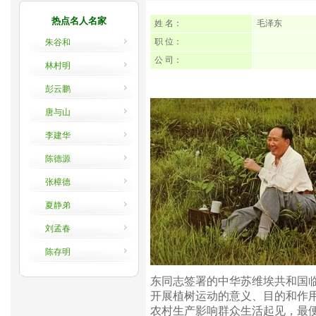
热点名人名家
姓 名：
毛泽东
职 位：
朱谷和
公 司：
林村明
彭云鹏
唐与山
李建华
陈德源
张樟德
夏静弟
刘孟春
陈存明
东同志签署的中华苏维埃共和国
开展植树运动的意义、目的和作
农村生产影响群众生活起见，最