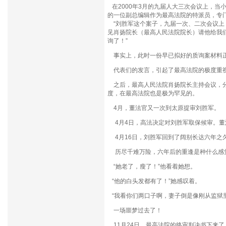
在2000年3月的九届人大三次会议上，当
的一位副总编辑作为最高法院的特派员，专
“刘胜军这个案子，九届一次、二次会议上
见肖扬院长（最高人民法院院长）请他给我
询了！”
事实上，此时一份早已拟好的质询案材料
代表们的发言，引起了最高法院的极度重视
之后，最高人民法院肖扬院长主持会议，分
度，在最高法院也是极为罕见的。
4月，董法官又一次到太原提审刘胜军。
4月4日，高法决定对刘胜军取保候审。董
4月16日，刘胜军回到了阔别长达六年之
历尽千难万险，六年后的重逢是种什么感
“她老了，瘦了！”他看着她想。
“他的白头发都有了！”她感叹着。
“我看你们两口子啊，妻子倒是像刚从监狱里
一场噩梦过去了！
11月24日，最高法院的终审判决书下来了