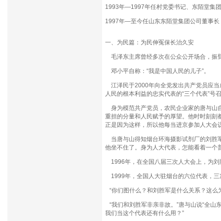
1993年—1997年任村党委书记、东陌堂集
1997年—至今任山东东陌堂集团公司董事
一、为民篇：为民伸冤保长治久安
毛泽东主席曾经多次在公众公开场合，振臂
邓小平自称：“我是中国人民的儿子”。
江泽民于2000年向全党发出共产党员应
人民的根本利益的忠实代表的“三个代表”号
身为模范共产党员，农民企业家的唐与山自
重担的分量和人民赋予的厚望。他时时刻刻
正是因为这样，所以他每当进京参加人大会
当唐与山得知烟台环海摄影试剂厂的刘胜军
他坐不住了。身为人大代表，怎能看着一个
1996年，在全国八届三次人大会上，为刘
1999年，全国人大驻烟台的六位代表，
“你们图什么？和刘胜军是什么关系？这么
“我们和刘胜军非亲非故。”唐与山说“全山
我们当这个代表还有什么用？”