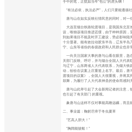
手中的笔，正犹如当年“包公”的虎头铡！
“有法必依，执法必严”，人们只要能遵循
唐与山在如实反映社情民意的同时，对一些
大连至烟台铁路轮渡项目，是我国东北至长
设，唯独该项目推进迟缓，由于种种原因，
到如果项目不能及时开工建设，势必影响陆
十分显著。能有效拉动胶东半岛，辽东半岛
宁、山东等省份的各级政府和人民群众也非
一向关注国家大事的唐与山看在眼里，急在
关部门反映、呼吁，并与烟台全国人大代表联
与辽宁，山东两省人大代表联系，为烟大铁
动，纷纷在议案上庄重签上名字。最后，唐
渡项目的议案》，全国人大很重视，并将其
鼓舞，为履行了人大代表神圣的使命而感到
唐与山此举引起了大会新闻记者的注意，纷
也引起了有关部门 的重视。
象唐与山这样不仅对事能高瞻远瞩，而且能
二、事业篇：鞠躬尽瘁于冬虫夏草
“艺高人胆大！”
“胸阔能驶船！”