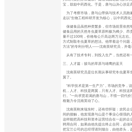
宝，鼓励中药西化。于是，唐与山决心涉足
为了考察市场，唐与山带病与技术人员跑遍
走以“生物工程科研开发为核心，以中药西化
保健食品虽然种类繁多，但市场前景依然明
健食品用的天然冬虫夏草原料极为稀少、昂贵
量不过100吨，价格每公斤高达两万元左右
方式制取冬虫夏草的想法。他带着这个问题
方法”的专利分明人——沈南英研究员，并
从有了技术专利，到投入生产，当然还有一
三、人才篇：骏马的草原与雄鹰的蓝天
沈南英研究员是位长期从事研究冬虫夏草生
翼了。
“科学技术是第一生产力”，市场的竞争，
机，人才、科技是两翼，只有人才、科技这
行。”一向求贤若渴的唐与山，不惜一切代价
格魅力令沈南英动了心。
沈南英刚来瑞东时，还有些怀疑：农民企业
间的接触，他发现唐与山是个事业心很强的
这样能把高科技和资本运营结合在一起的企
聘用合同，如果由他先提出终止合同，必须
把宝兰公司的总经理请到烟台，由他牵头，