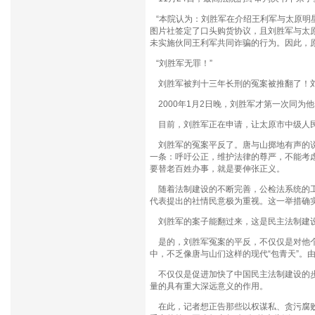
“本院认为：刘胜军在介绍王利军与太原明
图片社签定了口头购货协议，且刘胜军与太
未实施伙同王利军共同诈骗的行为。因此，
“刘胜军无罪！”
刘胜军被判十三年长刑的冤案被推翻了！
2000年1月2日晚，刘胜军才第一次同为
目前，刘胜军正在申请，让太原市中级人
刘胜军的冤案平反了。唐与山掷地有声的说
一条：呼吁公正，维护法律的尊严，不能考
要替老百姓办事，就是要伸张正义。
随着法制建设的不断完善，公检法系统的工
代表提出的社情民意极为重视。这一举措确
刘胜军的案子能翻过来，这是民主法制建设
是的，刘胜军冤案的平反，不仅仅是对他个
中，不乏像唐与山们这样的现代“包青天”。
不仅仅是促进加快了中国民主法制建设的步
量的具有重大深远意义的作用。
在此，记者想正告那些以权谋私、贪污腐败