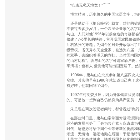
“心底无私天地宽！”``````
博大精深，历史悠久的中国汉语文字，为何
还是借助于《烟台晚报》载文，对他的称道吧
不管过去多少岁月，一个农民企业家的名字
与山。人们对他1996年以前创造的奇迹都
修建了7公里长的铁路，首开我国农民修铁路
油料紧张的难题，为烟台的对外开放做出了巨
级劳模、省优秀农民企业家，被选为八届、
的双手，去编织着明天的彩虹。当时国内国
的山村历程”。唐与山的名字可谓家喻户晓
享清福；也有人 猜测他可能出国定居了。
1996年，唐与山在北京参加第八届四次人
窄症。其实他早在1986年就知道自己患了
有好转，他就回到了烟台。
1997年村党委换届，因为身体健康状况
的。可是他一想到自己仍然身为共产党员、
朱总理在两次答记者问时，都曾说过“鞠躬
在那些时日里，唐与山常常面对汹涌澎湃的
经济的发展形势``````身为共产党人应该
时代。这也必将给中国企业带来新的挑战和
潮流，无情地、远远地抛在后面！于是他暗
人民大众的身体健康。随着我国老龄化的到