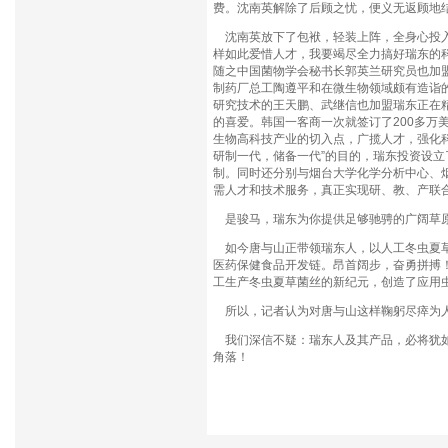
费。沈南英解除了后顾之忧，便义无返顾地
沈南英放下了包袱，轻装上阵，全身心投入
样如此爱惜人才，我要竭尽全力搞好瑞东的
随之中国菌物学会秘书长郭英兰研究员也加
制药厂总工陶遵平和在微生物领域颇有造诣
研究技术的王天鹏、武继信也加盟瑞东正在精
的喜爱。韩国一客商一次就签订了200多万
生物高科技产业的切入点，广揽人才，强化
研制一代，储备一代”的目的，瑞东投资设立
制。同时还分别与烟台大学化学分析中心、
需人才和技术服务，真正实现研、教、产联
是骏马，瑞东为你提供足够驰骋的广阔草原
如今唐与山正带领瑞东人，以人工冬虫夏草
医药保健食品开发链。昂首阔步，奋勇拼搏！
工生产冬虫夏草菌丝的新纪元，创造了应用
所以，记者认为对唐与山这样鞠躬尽瘁为人
我们深信不疑：瑞东人及其产品，必将犹如
角落！