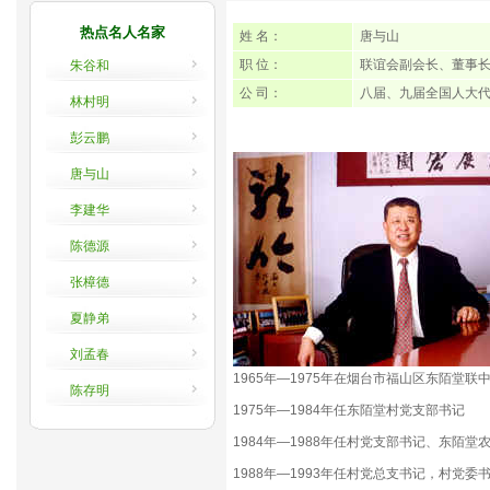
热点名人名家
姓 名：
唐与山
职 位：
联谊会副会长、董事
朱谷和
公 司：
八届、九届全国人大代
林村明
彭云鹏
唐与山
李建华
陈德源
张樟德
夏静弟
刘孟春
1965年—1975年在烟台市福山区东陌堂联中
陈存明
1975年—1984年任东陌堂村党支部书记
1984年—1988年任村党支部书记、东陌
1988年—1993年任村党总支书记，村党