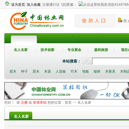
设为首页
加入收藏
注册通行证
QQ客服：
4149788
用 
名人名家
技术创新
专业展会
森林旅游
项目
本站搜索：
苗木
种子
原木
木器
人造板
竹木
地板
锯材
木家具
木制
您好！ 请
注册
或
登录本站
您的位置：
首页
>> 名人名家
名人名家