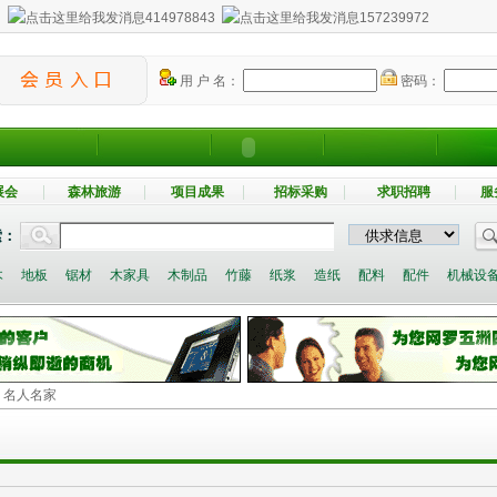
：
414978843
157239972
用 户 名：
密码：
展会
森林旅游
项目成果
招标采购
求职招聘
服
索：
木
地板
锯材
木家具
木制品
竹藤
纸浆
造纸
配料
配件
机械设
> 名人名家