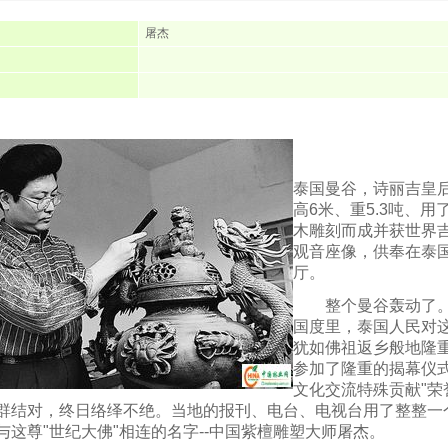
屠杰
泰国曼谷，诗丽吉皇
高6米、重5.3吨、用
木雕刻而成并获世界
观音座像，供奉在泰
厅。
整个曼谷轰动了。
国度里，泰国人民对这
犹如佛祖返乡般地隆
参加了隆重的揭幕仪
文化交流特殊贡献"
群结对，终日络绎不绝。当地的报刊、电台、电视台用了整整一
与这尊"世纪大佛"相连的名字--中国紫檀雕塑大师屠杰。