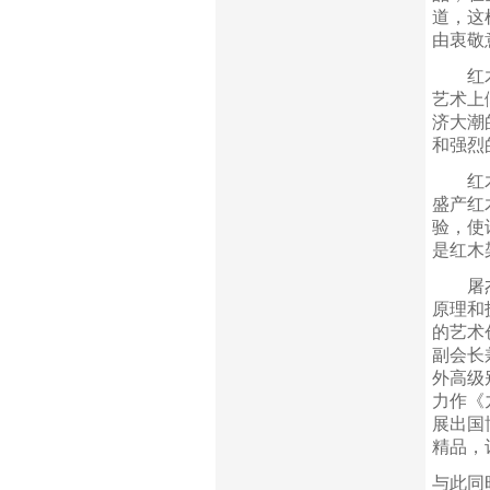
道，这
由衷敬
红木雕
艺术上
济大潮
和强烈
红木雕
盛产红
验，使
是红木
屠杰从
原理和
的艺术
副会长
外高级
力作《
展出国
精品，
与此同