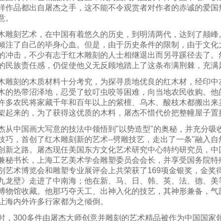
样作品都出自屠杰之手，这不能不令观赏者对作者的赤诚的爱国
意。
刻艺术，在中国有着悠久的历史，到明清两代，达到了颠峰
倾注了自己的毕身心血。但是，由于历史条件的限制，由于文化
的冲击，不少有志于红木雕刻的人士相继退出而另寻蹊径去了。
的民族责任感，仍促使他义无反顾地踏上了这条布满荆棘，充满
刻的木质材料十分考究，为探寻质地优良的红木材，经印中
木的热带沼泽地，忍受了蚊叮虫咬等困难，向当地农民收购。他
许多农民将家藏千年和百年以上的紫檀、乌木、酸枝木都搬出来
架起来的，为了获得这优质的木料，屠杰不惜代价把整幢屋子置
中国画大写意的技法中领悟到"以势造型"的奥秘，并充分吸
技巧，首创了红木雕刻新的艺术--劈雕技艺，走出了一条"融入自然
创新之路。屠杰现任美国东方文化艺术研究中心特约研究员，中
兼秘书长，上海工艺美术学会雕塑委员会会长，并享受国务院特
别艺术博览会和雕塑专业展评会上共荣获了169项金银奖，金奖
九龙壁》走进了中南海；他在新、马、日、韩、英、法、德、美
博物馆收藏。他那巧夺天工、出神入化的技艺，其神形兼备，气
让海内外许多行家都为之倾倒。
时，300多件由屠杰大师创意并雕刻的艺术精品被作为中国国家