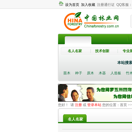
设为首页
加入收藏
注册通行证
QQ客服
名人名家
技术创新
专业
本站搜
苗木
种子
原木
木器
人造板
竹
您好！ 请
注册
或
登录本站
您的位置：
首页
>
名人名家