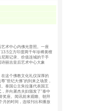
后艺术中心内佛光普照。一座
了13.5立方印度两千年珍稀黄檀
吉尼斯记录、价值连城的千手
国诗丽吉皇后艺术中心大象
在这个佛教文化礼仪深厚的
尊"世纪大佛"的到来之场景，
重。泰国公主朱拉蓬代表国王
式，并向屠杰夫妇颁发了"泰中
荣誉奖座。闻讯前来观瞻、朝拜
个月的时间，连续刊出和播放