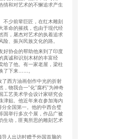
热情和对艺术的不懈追求产生
。不少前辈巨匠，在红木雕刻
大革命的摧残，也由于现代经
然而，屠杰对艺术的执着追求
风险、振兴民族文化的路。
友好协会的帮助他来到了印度
的真诚和识别木材的丰富经
卖给了他。有一家老屋，梁柱
换了下来……。
收了西方油画创作中光的折射
，物我合一"化"腐朽"为神奇
国工艺美术学会设计家研究会
殊津贴。他近年来在参加海内
得分全国第一。他的中西合璧
等国举行多次个展，作品广被
韵生动，匪夷所思的雕刻艺术
领导人出访时赠予外国首脑的