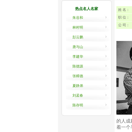
热点名人名家
姓 名：
职 位：
朱谷和
公 司：
林村明
彭云鹏
唐与山
李建华
陈德源
张樟德
夏静弟
刘孟春
陈存明
的人成
着一个