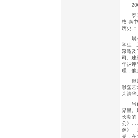
200
泰国国
枚"泰
历史上
屠杰，
学生，
深造及
司、建
年被评
理，他
但是，
雕塑艺
为清华
当你步
界里。
长嘶的
公》…
像》，
品，在