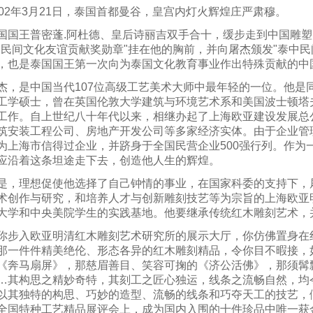
2年3月21日，泰国首都曼谷，皇宫内灯火辉煌庄严肃穆。
王普密蓬.阿杜德、皇后诗丽吉双手合十，缓步走到中国雕塑
中民间文化友谊贡献奖勋章"挂在他的胸前，并向屠杰颁发"泰中民
，也是泰国国王第一次向为泰国文化教育事业作出特殊贡献的中
是中国当代107位高级工艺美术大师中最年轻的一位。他是
工学硕士，曾在英国伦敦大学建筑与环境艺术系和美国波士顿塔
工作。自上世纪八十年代以来，相继办起了上海欧亚建设发展总
筑安装工程公司、房地产开发公司等多家经济实体。由于企业管
为上海市信得过企业，并跻身于全国民营企业500强行列。作为
应沿着这条坦途走下去，创造他人生的辉煌。
理想促使他选择了自己钟情的事业，在国家科委的支持下，
术创作与研究，和培养人才与创新雕刻技艺等为宗旨的上海欧亚
大学和中央美院学生的实践基地。他要继承传统红木雕刻艺术，
入欧亚明清红木雕刻艺术研究所的展示大厅，你仿佛置身在
那一件件精美绝伦、形态各异的红木雕刻精品，令你目不暇接，
《奔马扇屏》，那慈眉善目、笑容可掬的《济公活佛》，那须髯
…其构思之精妙奇特，其刻工之匠心独运，线条之流畅自然，均
以其独特的构思、巧妙的造型、流畅的线条和巧夺天工的技艺，
全国特种工艺精品展评会上，成为国内入围的十件珍品中唯一获