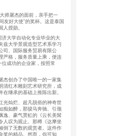
大师屠杰的面前，亲手把一
间友好大使"的奖杯。这是泰国
国人授勋。
同济大学自动化专业毕业的大
夫兹大学景观造型艺术系学习
公司、国际服务贸易有限公
理严格，服务质量上乘，便连
一位成功的企业家，按照常
屠杰创办了中国唯一的一家集
明清红木雕刻艺术研究所，成
并在继承的基础上推陈出新。
红光灿烂、超凡脱俗的神奇世
如痴如醉，那骏马奔驰、引颈
飘逸、豪气贯虹的《云长美髯
令人叹为观止。那樽《达摩坐
倾倒了无数的观赏者。这件作
金奖的精品。然而，你可知