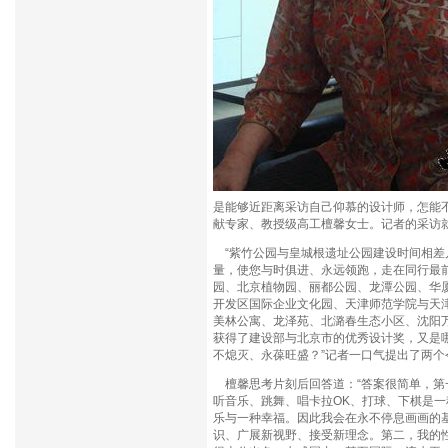
是能够近距离采访自己仰慕的设计师，怎能
献专家、教授级高工檀馨女士。记者的采访
“紫竹公园与皇城根遗址公园建设时间相差
量，使您与时俱进、永远领跑，走在同行最
园、北京植物园、丽都公园、龙潭公园、华
开发区国际企业文化园、天津师范学院与天
美林公寓、龙泽苑、北潞春生态小区、沈阳
获得了建设部与北京市的优秀设计奖，又是
不熄灭、永葆旺盛？”记者一口气提出了两个
檀馨思考片刻后回答道：“答案很简单，第
听音乐、跳舞、唱卡拉OK、打球、下棋是
乐与一种幸福。因此我会在永不停息画画的
识、广展新视野、接受新理念。第二，我的