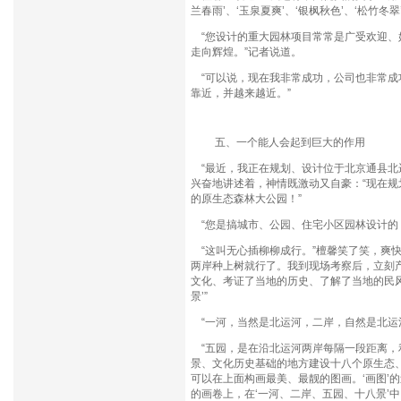
兰春雨’、‘玉泉夏爽’、‘银枫秋色’、‘松竹
“您设计的重大园林项目常常是广受欢迎、
走向辉煌。”记者说道。
“可以说，现在我非常成功，公司也非常成
靠近，并越来越近。”
五、一个能人会起到巨大的作用
“最近，我正在规划、设计位于北京通县北
兴奋地讲述着，神情既激动又自豪：“现在
的原生态森林大公园！”
“您是搞城市、公园、住宅小区园林设计的
“这叫无心插柳柳成行。”檀馨笑了笑，爽
两岸种上树就行了。我到现场考察后，立刻
文化、考证了当地的历史、了解了当地的民
景’”
“一河，当然是北运河，二岸，自然是北运
“五园，是在沿北运河两岸每隔一段距离，
景、文化历史基础的地方建设十八个原生态、
可以在上面构画最美、最靓的图画。‘画图’
的画卷上，在‘一河、二岸、五园、十八景’