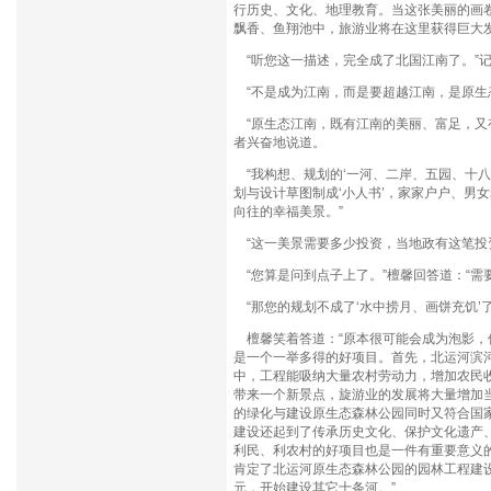
行历史、文化、地理教育。当这张美丽的画
飘香、鱼翔池中，旅游业将在这里获得巨大
“听您这一描述，完全成了北国江南了。”
“不是成为江南，而是要超越江南，是原生
“原生态江南，既有江南的美丽、富足，又
者兴奋地说道。
“我构想、规划的‘一河、二岸、五园、十八
划与设计草图制成‘小人书’，家家户户、男
向往的幸福美景。”
“这一美景需要多少投资，当地政有这笔投
“您算是问到点子上了。”檀馨回答道：“需要
“那您的规划不成了‘水中捞月、画饼充饥’
檀馨笑着答道：“原本很可能会成为泡影，
是一个一举多得的好项目。首先，北运河滨
中，工程能吸纳大量农村劳动力，增加农民
带来一个新景点，旋游业的发展将大量增加
的绿化与建设原生态森林公园同时又符合国
建设还起到了传承历史文化、保护文化遗产
利民、利农村的好项目也是一件有重要意义
肯定了北运河原生态森林公园的园林工程建设
元，开始建设其它十条河。”