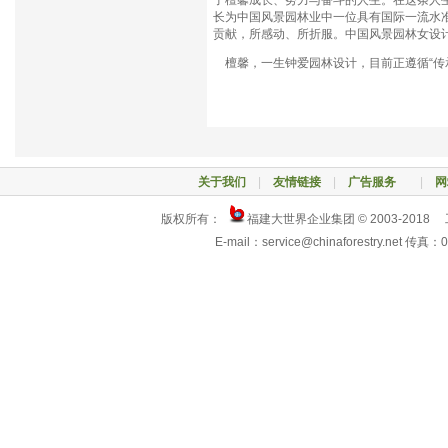
了檀馨成长、努力与奋斗的人生。在这条人
长为中国风景园林业中一位具有国际一流水
贡献，所感动、所折服。中国风景园林女设
檀馨，一生钟爱园林设计，目前正遵循“传
关于我们
|
友情链接
|
广告服务
|
网
版权所有：
福建大世界企业集团 © 2003-2018
E-mail：service@chinaforestry.net 传真