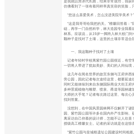
是我就以滑冰代长跑，结果非常成功，我获得
仿佛看到了一张有着同样率真笑容的笑脸，
“您这么喜爱美术，怎么没进美院学美术？
“这是我哥哥给我把的关。”檀馨回答着：
础，再学一门自然科学，林大造园专业我看
林系。应该说，从19岁一脚跨入林大校门
颗种子是找对了土壤，这里的土壤非常适合
一、我这颗种子找对了土壤
记者年轻时学校离紫竹园公园很近，有空常
一切将人带进了犹如美妙、美幻的人间仙境
这几年在闻名世界的故宫东侧与王府井西侧，
旁公园，因此记者每次途经这里，都要延途
同时又能体味到来自东侧国际商业大街王府
多种景观植物与雕塑、喷泉、甬道等园林建
大师的大手笔？记者每次路过这里、每次心
找到答案。
没想到，在中国风景园林网不仅解开了谜团
园、紫竹园公园等许多在国内外产生影响、
离采访自己仰慕的设计师，怎能不让人欣喜
授级高工檀馨女士。记者的采访就是在这惊
“紫竹公园与皇城根遗址公园建设时间相差