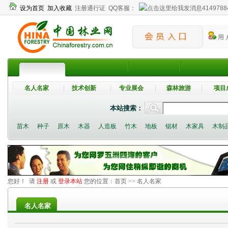
设为首页
加入收藏
注册通行证
QQ客服：
4149788
用 
名人名家
技术创新
专业展会
森林旅游
项目
本站搜索：
苗木
种子
原木
木器
人造板
竹木
地板
锯材
木家具
木制
您好！ 请
注册
或
登录本站
您的位置：
首页
>> 名人名家
名人名家