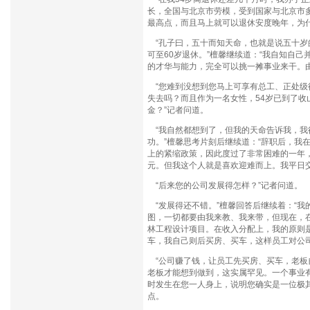
长，全国与北京市劳模，受到国家与北京市
最高点，而且马上就可以退休安度晚年，为什
“孔子曰，五十而知天命，也就是说五十岁
可至60岁退休。”檀馨继续道：“我自知自
的才华与能力，完全可以挑一摊事业来干。
“您难到没想到您马上可享有总工、正处级
失去吗？而且作为一名女性，54岁已到了
金？”记者问道。
“我自然都想到了，但我的天命告诉我，我
功。”檀馨思考片刻后继续道：“辞职后，我
上的紧缩政策，因此度过了非常困难的一年，
元。但我这个人就是喜欢迎难而上。我平日
“后来您的公司发展得怎样？”记者问道。
“发展得还不错。”檀馨回答后继续着：“
图，一切都要由我来教、我来带，但现在，
林工程设计项目。在收入分配上，我的原则是‘公司
车，我自己则后买房、买车，这样员工对公
“公司赚了钱，让员工先买房、买车，老板
老板才能想到做到，这实属罕见。一个事业
时发生在您一人身上，说明您确实是一位极
点。