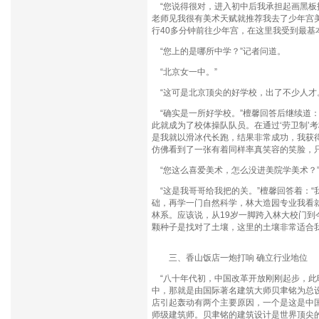
“您说得很对，进入初中后我承担起画黑板
老师见我很有美术天赋就推荐我去了少年宫
行40多分钟前往少年宫，在这里我受到最基
“您上的是哪所中学？”记者问道。
“北京女一中。”
“这可是北京顶尖的好学校，出了不少人才
“确实是一所好学校。”檀馨回答后继续道
此就成为了校体操队队员。在通过‘劳卫制’
是我就以滑冰代长跑，结果非常成功，我获得
仿佛看到了一张有着同样率真笑容的笑脸，
“您这么喜爱美术，怎么没进美院学美术？
“这是我哥哥给我把的关。”檀馨回答着：
础，再学一门自然科学，林大造园专业我看
林系。应该说，从19岁一脚跨入林大校门
颗种子是找对了土壤，这里的土壤非常适合
三、香山饭店一炮打响 确立行业地位
“八十年代初，中国改革开放刚刚起步，此
中，那就是由国际著名建筑大师贝聿铭为总设
店引起轰动有两个主要原因，一个是这是中
师级建筑师。贝聿铭的建筑设计是世界顶尖