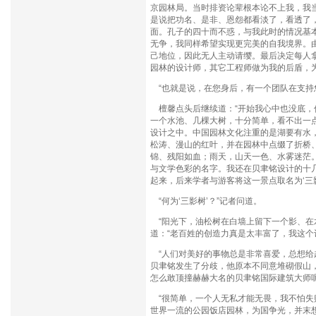
京园林局。当时排资论辈根本论不上我，我当
是说把功名、是非、恩怨都看淡了，看透了
面。孔子的四十而不惑，与我此时的情况基
无争，我同样希望实现更完美的自我境界。
己地位，因此无人主动请缨。最后决定每人
园林的设计师，其它工程师做为我的后盾，为
“也就是说，在您身后，有一个团队在支持
檀馨点头后继续道：“开始我心中也没底，
一个水池、几棵大树，十分简单，看不出一
设计之中。中国园林文化注重的是湖要有水
松涛、漫山的红叶，并在园林中点缀了折桥
锦、残阳如血；雨天，山天一色、水雾迷茫。
与文学色彩的名字。我还在贝聿铭设计的十
起来，后来学者与游客将这一景点取名为‘三影
“何为‘三影树’？”记者问道。
“阳光下，油松树在白墙上留下一个影、在水
道：“老百姓的创造力真是太丰富了，我这个
“人们对美好的事物总是非常喜爱，总想给
贝聿铭发生了分歧，他原本不同意堆砌假山
怎么敢顶撞赫赫大名的贝聿铭国际建筑大师呢
“很简单，一个人无私才能无畏，我不怕失
世界一流的公园饭店园林，为国争光，并末