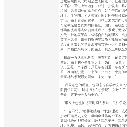
运用自然因素（特别是生态因素）、社会因
术手段，通过改造地形（或进一步筑山、叠
境域。风景园林的本质特点，就在于它的综合
理圈、生物圈、和人类文化圈共同作用形成
方面。由于景观研究是一门指出未来方向，
与它领域融合的共同的基础。因此，在综合
环境的改善等具体项目建设上。景观，无论
义为一种地表景象，或综合自然地理区，或
等同与风景；建筑师则把景观作为建筑物的
源；而更常见的是景观被城市美化运动者和
用一个画面来展示，能在某一视点上可以全
檀馨一直认真地听着，没有打断，记者继续
差别。由于我不是专业人士，为此，我看了
说，还是一个东西，只是各有侧重，各有所
系，准确地说是：一个前一个后；一个更传
景园林与景观形为两体，本为一物。”
“我同意您的观点、也同意这位学者文章的观
限责任公司’，我将‘园林’与‘景观’并列放
争论、更不会去参加争论。”
“事实上您也忙得没时间去参加、关注争论
“一点不错。”檀馨继续着：“我的理论，
少数民族历史文化，吸纳全世界各个国家、
要是优秀的都可借鉴，融入现代美学、现代
理、地貌、民风、民袼特点，并将我自己的