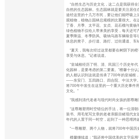
“自然生态与历史文化，这二点是我获得全
自然的生态园林。生态园林就是要关注居住
途经这里的十几万市民，要让他们能呼吸上清
观植物，植物占园林总规模的比重很大。在这
丁香、月季、太平花、女贞、花石榴与黄杨等
绿色植物不仅给人带来美的享受，每天还可产
夏季降温、冬季防风、吸纳马路车辆噪音等
休息的凳子、步行道、路灯、过街通道、车
“夏天，我每次经过这里都要在树阴下的橙
享受与休息。”记者说道。
“皇城根经历了明、清、民国三个历史年代
化园林，是要考虑的第二要素。”檀馨十分认
的人都认识到这就是传承了700年的皇城根
——东安门、五四路口、四合院、中法大学
将700年中发生在这里的一个重大历史事件
文化。”
“我感到清代老者与现代时尚女孩的那尊雕
“这尊雕塑用时空错位的手法，将一位清朝老
装书、用毛笔写文章的老者亲眼目睹现代女
年代的人置于同一时空，起到了一种思维跨
“一尊雕塑、两个人物，就将700年中国历
檀馨继续道：“我还将中国优美的文字应用