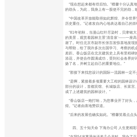
“现在想起来都有些后怕。”檀馨十分认真
的劲头，为此，我身上有一股使不完的劲，
“中国改革开放能取得如此辉煌、并令世界
历史重任。”记者发自内心地表达着自己的崇
“81年初秋，当漫山红叶尽染时，贝聿铭大
的美景，观赏着园林主景‘清音泉’——一座
谢了。时任北京市副市长张百发惊喜地发现
与帮助，给了我许多次出国学习、考察的机
差距。香山饭店在北京建筑史上具有里程碑
添花，并使合作圆满成功，受到社会各界好
扬了名，并树立起自己的重要地位。”
“那接下来找您设计的国际一流园林一定不
“是啊，紧接着多项重要大工程的园林设计
部分的设计，首都宾馆、长城饭店、长富宫
成了上述建筑的园林设计。”
“香山饭店一炮打响，为您事业开了好头，
煌。”记者由衷地赞叹道。
“后来的发展也确实如此。”檀馨笑着点点
四、五十知天命 下海办公司 人生更精彩
“在我54岁离退休还差几个月时，我办了正