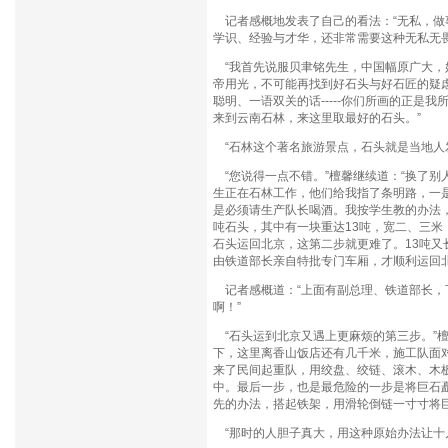
记者感概地发表了自己的看法：“无私，做
学识、经验与才华，还非常需要这种无私无畏
“我首先说服贝聿铭先生，中国幅原广大，
帝用光，不可能再找到好石头与好石匠的疑虑
聪明、一语双关的话-----你们所画的正
来到云南石林，来这里取最好的石头。”
“石林这个著名旅游景点，石头就是当地人
“您说得一点不错。”檀馨继续道：“换了
生正在石林工作，他们给我指了条明路，一
是必须请生产队长喝酒。我按学生教的办法
吨石头，其中有一块重达13吨，宽二、三米
石头运回北京，这第二步就更难了。13吨
由铁道部长亲自特批专门车厢，才顺利运回北
记者感概道：“上面有副总理、铁道部长，
啊！”
“石头运到北京又遇上更麻烦的第三步。”
下，这里离香山饭店还有几千米，施工队面
来了民间起重队，用绞盘、绞链、滚木、木
中。最后一步，也是最危险的一步是将巨石
先的办法，搭起铁架，用滑轮倒链一寸寸将
“那时的人胆子真大，用这种原始办法让十