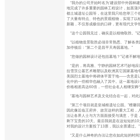
“我办的公司开始时名为‘建设部中外园林建
地完成了许多重要的园林工程设计，如菖蒲
都土城遗址公园等，在这里我只给您举三个很
了大量有特点、特色的景观植物，实现了以
新颖，不仅形成极佳的口碑，更有现代文学馆
“这个公园我见过，确实是以植物取胜。”
“以植物造景取胜必须非常熟悉、了解各类
加停顿后：“第二个是昌平天寿园墓地。”
“您做的园林设计还包括墓地？”记者不解
“是的，将高雅、宁静的园林艺术巧妙地应
拉雪茨公墓艺术雕塑以及欧洲其它国家墓地
美国烈士墓地中将碑体平置于地——含意是
化中的一些精华也融入了其中。这一墓地设计
价格相差高达60倍，一些社会名人相继安葬
“墓地与园林艺术及文化结合在一起，对此还
“第三个项目就是皇城根遗址公园。”檀馨
因此像近临王府井、故宫这样的重大工程，
法让各界人士与方方面面接受与满意，于是
剩下宝贵的10天。最后我就是在这短短的1
对我的设计方案投了13票，我以全票通过。”
“又是什么神奇的办法让您在如此短的时间