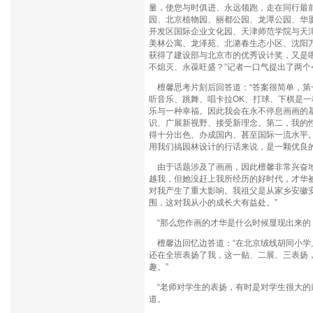
量，使您与时俱进、永远领跑，走在同行最
园、北京植物园、丽都公园、龙潭公园、华
开发区国际企业文化园、天津师范学院与天
美林公寓、龙泽苑、北潞春生态小区、沈阳
获得了建设部与北京市的优秀设计奖，又是
不熄灭、永葆旺盛？”记者一口气提出了两个
檀馨思考片刻后回答道：“答案很简单，第
听音乐、跳舞、唱卡拉OK、打球、下棋是
乐与一种幸福。因此我会在永不停息画画的
识、广展新视野、接受新理念。第二，我的
得十分出色、办成国内、甚至国际一流水平。
用我们搞园林设计的行话来说，是一颗优良
由于话题涉及了画画，因此檀馨非常兴奋地
越我，但她没赶上我所经历的好时代，才华
对我产生了重大影响。我祖父是从家乡安徽
围，这对我从小的成长大有益处。”
“那么您作画的才华是什么时候显现出来的
檀馨边回忆边答道：“在北京绒线胡同小学
还在全班表扬了我，这一贴、二展、三表扬
趣。”
“老师对学生的表扬，有时是对学生很大的
道。