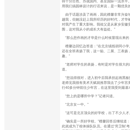
得十分出色、办成国内、甚至国际一流水平。
用我们搞园林设计的行话来说，是一颗优良
由于话题涉及了画画，因此檀馨非常兴奋地
越我，但她没赶上我所经历的好时代，才华
对我产生了重大影响。我祖父是从家乡安徽
围，这对我从小的成长大有益处。”
“那么您作画的才华是什么时候显现出来的
檀馨边回忆边答道：“在北京绒线胡同小学
还在全班表扬了我，这一贴、二展、三表扬
趣。”
“老师对学生的表扬，有时是对学生很大的
道。
“您说得很对，进入初中后我承担起画黑板
老师见我很有美术天赋就推荐我去了少年宫
行40多分钟前往少年宫，在这里我受到最基
“您上的是哪所中学？”记者问道。
“北京女一中。”
“这可是北京顶尖的好学校，出了不少人才
“确实是一所好学校。”檀馨回答后继续道
此就成为了校体操队队员。在通过‘劳卫制’