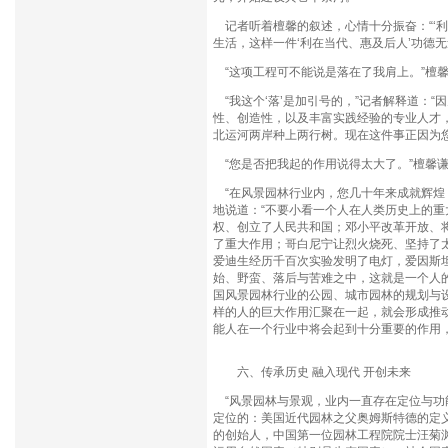
记者听着檀馨的叙述，心情十分振奋：“‘利
生活，这样一件‘利在当代、惠及后人’功德无
“这项工程可不能说是落在了我肩上。”檀
“我这个‘落’是加引号的，”记者解释道：
性、创造性，以及丰富实践经验的专业人才，
北运河两岸种上两行树。现在这件事正因为
“您是否把我起的作用说得太大了。”檀馨
“在风景园林行业内，您几十年来成就辉煌
地说道：“不要小看一个人在人类历史上的
权、创立了人民共和国；邓小平改革开放、
了重大作用；哥白尼宁让烈火烧死、坚持了
爱迪生经历千百次实验发明了电灯，爱因斯
始、野蛮、落后与苦难之中，这就是一个人
国风景园林行业的公园、城市园林的规划与
样的人的巨大作用汇聚在一起，就会形成推动
能人在一个行业中将会起到十分重要的作用
六、传承历史 融入现代 开创未来
“风景园林与景观，业内一直存在定位与功能
定位的：美国近代园林之父奥姆斯特德的定
的创始人，中国第一位园林工程院院士汪菊