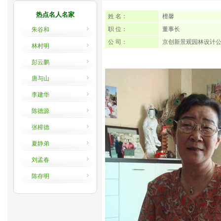
热点名人名家
姓 名：
檀馨
职 位：
董事长
朱谷和
公 司：
京创新景观园林设计
林村明
彭云鹏
唐与山
李建华
陈德源
张樟德
夏静弟
刘孟春
陈存明