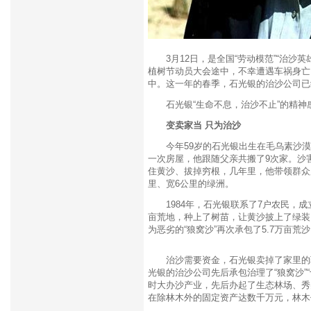
3月12日，是全国“劳动模范”“治沙
植树节动员大会途中，不幸遭遇车祸身亡
中。这一年的春季，石光银的治沙公司已经
石光银“生命不息，治沙不止”的精神
变卖家当 只为治沙
今年59岁的石光银出生在毛乌素沙漠
一次房屋，他跟随父亲共搬了9次家。沙
住黄沙、拔掉穷根，几年里，他带领群众累
里、宽6公里的绿洲。
1984年，石光银联系了7户农民，成立
亩荒地，种上了树苗，让黄沙披上了绿装
为恶劣的“狼窝沙”再次承包了5.7万亩荒
治沙需要资金，石光银卖掉了家里的骡子
光银的治沙公司先后承包治理了“狼窝沙”
时大办沙产业，先后办起了生态林场、秀
在除林木外的固定资产达数千万元，林木