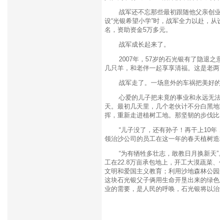
战军还不忘那些最初跟随他父亲创业的
设“光银希望小学”时，战军全力以赴，从
名，资助资金5万多元。
战军成长起来了。
2007年，57岁的石光银有了隐退之
几只羊，和老伴一起享享清福。这是老两
战军走了。一场意外的车祸把美好的
心爱的儿子把未竟的事业和永远无法弥
天。最初几天里，几个老伙计不分白黑地
挥，重新走进植树工地。那坚韧的步伐比
“儿子没了，还有孙子！再干上10年，
领治沙公司的员工在这一年的春天植树造林6
“为有牺牲多壮志，敢教日月换新天”。
工在22.8万亩承包地上，开工大漠蔬
文明和爱国主义教育；利用沙地森林公园
这块石光银父子俩用生命开垦出来的绿色
业的需要，是人民的呼唤，石光银将以治