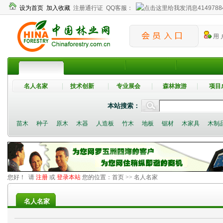
设为首页
加入收藏
注册通行证
QQ客服：
4149788
用 
名人名家
技术创新
专业展会
森林旅游
项目
本站搜索：
苗木
种子
原木
木器
人造板
竹木
地板
锯材
木家具
木制
您好！ 请
注册
或
登录本站
您的位置：
首页
>> 名人名家
名人名家