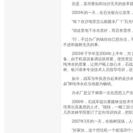
但是，某些看似和治沙无关的改革措
2003年的一天，在石光银办公室里
“啥？在沙地里怎么能建水厂？”石光
“咱这里地下水水质好，而且有需求，
“行，不过办厂的钱你自己想办法，不
不进和栽树无关的事。
2003年下半年至2004年上半年，
备，由于机器设备调运抓得紧，使投资近
纯净水的质量，让用户喝上放心水，石战
林、银川请来专业技术人员指导培训，还
如今，战军当年执意办起来的金沙水厂
叔”牌纯净水在当地最为畅销。
办水厂是父子俩第一次在思想上产生
2006年，石战军提出要建林业技术培
培养出高素质的人才。”很快，一幢三层
几所农林学院签订了定向培训协议，把职
2007年3月的一天，在植树现场，人
“好家伙，这个挖坑机一个能顶20个小