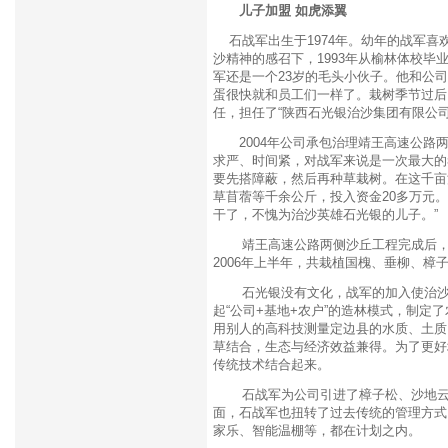
儿子加盟 如虎添翼
石战军出生于1974年。幼年的战军喜
沙精神的感召下，1993年从榆林体校
军还是一个23岁的毛头小伙子。他和公
蛋很快就和员工们一样了。栽树季节过后
任，担任了“陕西石光银治沙集团有限公
2004年公司承包治理靖王高速公路两
求严、时间紧，对战军来说是一次最大的
要先搭障蔽，然后再种草栽树。在这千亩
草苜蓿等千余公斤，投入资金20多万元
干了，不愧为治沙英雄石光银的儿子。”
靖王高速公路两侧沙丘工程完成后，石
2006年上半年，共栽植国槐、垂柳、樟
石光银没有文化，战军的加入使治沙公
起“公司+基地+农户”的造林模式，制
用别人的高科技测量定边县的水质、土质
草结合，生态与经济效益兼得。为了更好
传统技术结合起来。
石战军为公司引进了樟子松、沙地云杉
面，石战军也扭转了过去传统的管理方式
家乐、智能温棚等，都在计划之内。