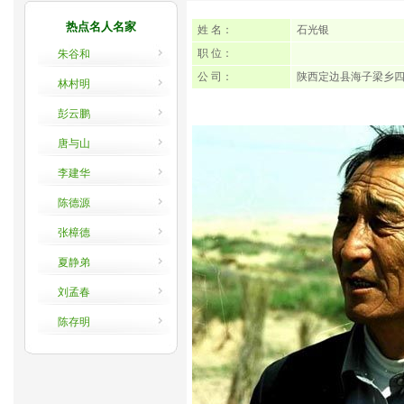
热点名人名家
姓 名：
石光银
职 位：
朱谷和
公 司：
陕西定边县海子梁乡四
林村明
彭云鹏
唐与山
李建华
陈德源
张樟德
夏静弟
刘孟春
陈存明