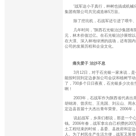
“战军这小子真行，种树也搞成机械化
集团有限公司共完成造林5万亩。
除了挖坑机，石战军还引进了喂牛、挤
几年时间，“陕西石光银治沙集团有限公
元，林木价值过亿。在石光银治沙展馆以
在大漠、深入林地绿洲的战场，还有国内
公司的发展历程和企业文化。
痛失爱子 治沙不息
3月12日，对于石光银一家来说，是
能按时回到定边参加公司会议和植树节动
了，700多个日日夜夜，石光银多少次
咧！
2003年，石战军作为陕西省代表出
胡锦涛、曾庆红、王兆国、刘云山、周永
定边县首届十大杰出青年荣誉。2006年
说起战军，乡亲们都说，那是一个心地
钱。2006年春，战军拿出自己积攒的2
土工程结束的时候，县委、县政府和定边
人。为了村民生产生活方便，战军又筹资