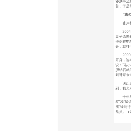
够刑事立
苦，于是
“我欠亲
张岸林对
2004
妻子原来
摔倒在电
开，就打
2009
开身，连
说：“这
胆结石就
叫哥哥来
说起这些
到，我欠
十年磨砺
察”和“
省“绿剑
党员。（