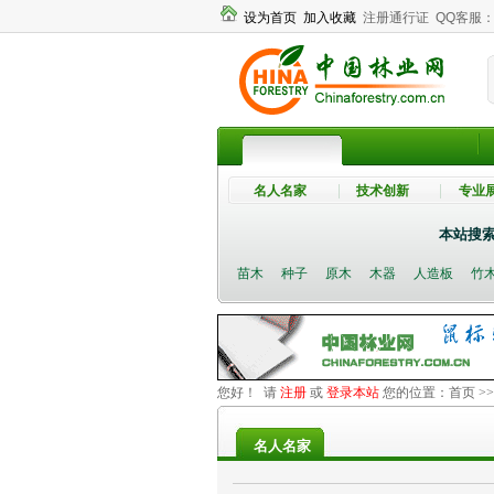
设为首页
加入收藏
注册通行证
QQ客服
名人名家
技术创新
专业
本站搜
苗木
种子
原木
木器
人造板
竹
您好！ 请
注册
或
登录本站
您的位置：
首页
>
名人名家