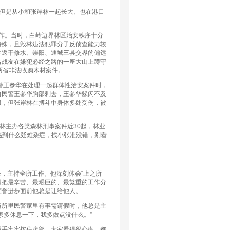
但是从小和张岸林一起长大、也在港口
作。当时，白岭边界林区治安秩序十分
特殊，且毁林违法犯罪分子反侦查能力较
往返于修水、崇阳、通城三县交界的偏远
名战友在嫌犯必经之路的一座大山上蹲守
两省非法收购木材案件。
民警王参华在处理一起群体性治安案件时，
向民警王参华胸部剌去，王参华躲闪不及
服，但张岸林在搏斗中身体多处受伤，被
林主办各类森林刑事案件近30起，林业
遇到什么疑难杂症，找小张准没错，别看
，主持全所工作。他深刻体会“上之所
是把最辛苦、最艰巨的、最繁重的工作分
荣誉进步面前他总是让给他人。
所里民警家里有事需请假时，他总是主
家多休息一下，我多做点没什么。”
手牢牢按住腹部，大家看得很心疼，都