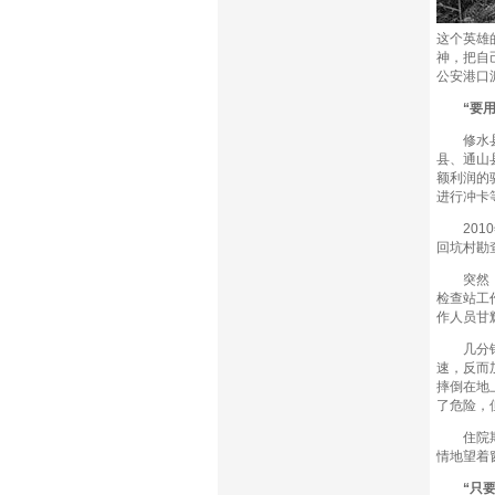
这个英雄
神，把自
公安港口
“要用我
修水县港
县、通山
额利润的
进行冲卡
2010
回坑村勘
突然，港
检查站工
作人员甘
几分钟后
速，反而
摔倒在地
了危险，
住院期间
情地望着
“只要我