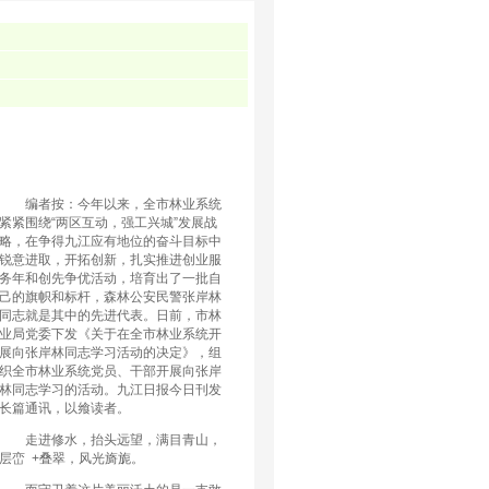
编者按：今年以来，全市林业系统
紧紧围绕“两区互动，强工兴城”发展战
略，在争得九江应有地位的奋斗目标中
锐意进取，开拓创新，扎实推进创业服
务年和创先争优活动，培育出了一批自
己的旗帜和标杆，森林公安民警张岸林
同志就是其中的先进代表。日前，市林
业局党委下发《关于在全市林业系统开
展向张岸林同志学习活动的决定》，组
织全市林业系统党员、干部开展向张岸
林同志学习的活动。九江日报今日刊发
长篇通讯，以飨读者。
走进修水，抬头远望，满目青山，
层峦 +叠翠，风光旖旎。