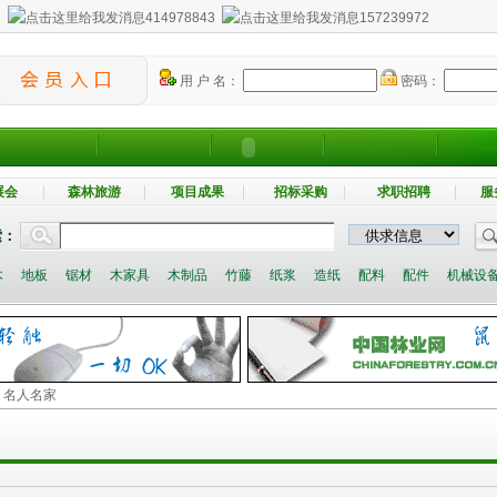
：
414978843
157239972
用 户 名：
密码：
展会
森林旅游
项目成果
招标采购
求职招聘
服
索：
木
地板
锯材
木家具
木制品
竹藤
纸浆
造纸
配料
配件
机械设
> 名人名家