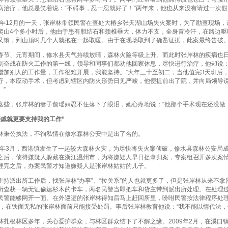
病治疗，他总是笑着说：“不碍事，忍一忍就好了！”两年来，他也从来没有请过一次假
年12月的一天，张岸林带领民警在查处大椿乡张天湖山场失火案时，为了勘查现场，
爬山4个多小时后，他由于患有胆结石和颈椎垂大，体力不支，全身冒冷汗，在路边呕
又饿，到山顶时几个人就抱在一起取暖。由于在现场取到了确凿证据，此案最终告破
、元宵期间，修水县天气持续放晴，森林火险等级上升。而此时张岸林的疾病也日
刻奋战在防火工作的第一线，领导和同事们都劝他回家休息，尽快进行治疗，他却说：
增加别人的工作量，工作很难开展，我能坚持。”大年三十至初二，当他值完3天班后
疗，本应动手术，但考虑到辖区内防火形势日见严峻，他便提前出了院，并向局领导说
。”
，张岸林的妻子詹瑶娟忍不住落下了眼泪，她心疼地说：“他那个手术现在还没做，
就更要支持我的工作”
公执法，不徇私情在修水森林公安中是出了名的。
年3月，西港镇发生了一起较大森林火灾，为尽快将失火案侦破，修水县森林公安局
之后，侦得嫌疑人躲藏在浙江温州市，为将嫌疑人早日捉拿归案，专案组召开多次案
理完之后，办案民警才知道嫌疑人是张岸林姑姑的儿子。
派出所工作后，找张岸林“办事”、“拉关系”的人也就更多了，但是张岸林从来不拿国家
所查获一辆无证偷运杉木的卡车，两名民警当即把车和货主带到派出所处理。在处理
民警能够网开一面。在外巡逻的张岸林得知后马上赶回所里，吩咐民警按法律程序处理
主，在铁面无私的张岸林面前只能接受处罚。事后张岸林教育他说：“我不能以情代法，
根林区多年，关心爱护群众，与林区群众结下了不解之缘。2009年2月，在溪口