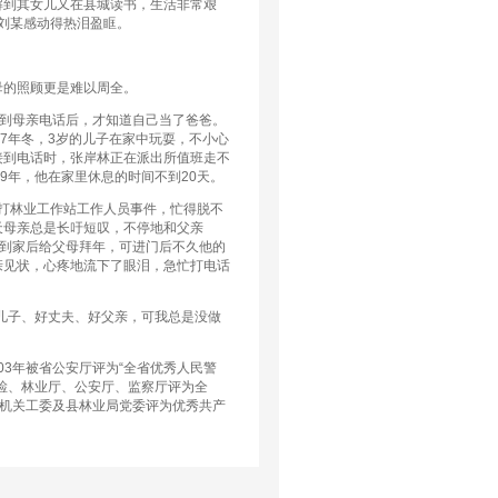
解到其女儿又在县城读书，生活非常艰
，刘某感动得热泪盈眶。
的照顾更是难以周全。
接到母亲电话后，才知道自己当了爸爸。
7年冬，3岁的儿子在家中玩耍，不小心
接到电话时，张岸林正在派出所值班走不
9年，他在家里休息的时间不到20天。
打林业工作站工作人员事件，忙得脱不
天母亲总是长吁短叹，不停地和父亲
林到家后给父母拜年，可进门后不久他的
亲见状，心疼地流下了眼泪，急忙打电话
儿子、好丈夫、好父亲，可我总是没做
3年被省公安厅评为“全省优秀人民警
、高检、林业厅、公安厅、监察厅评为全
被县机关工委及县林业局党委评为优秀共产