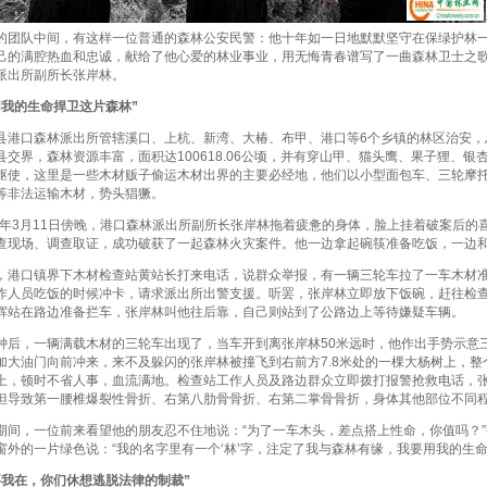
的团队中间，有这样一位普通的森林公安民警：他十年如一日地默默坚守在保绿护林
己的满腔热血和忠诚，献给了他心爱的林业事业，用无悔青春谱写了一曲森林卫士之
派出所副所长张岸林。
的生命捍卫这片森林”
口森林派出所管辖溪口、上杭、新湾、大椿、布甲、港口等6个乡镇的林区治安，总面
县交界，森林资源丰富，面积达100618.06公顷，并有穿山甲、猫头鹰、果子狸、
驱使，这里是一些木材贩子偷运木材出界的主要必经地，他们以小型面包车、三轮摩
等非法运输木材，势头猖獗。
年3月11日傍晚，港口森林派出所副所长张岸林拖着疲惫的身体，脸上挂着破案后的
查现场、调查取证，成功破获了一起森林火灾案件。他一边拿起碗筷准备吃饭，一边
口镇界下木材检查站黄站长打来电话，说群众举报，有一辆三轮车拉了一车木材准
作人员吃饭的时候冲卡，请求派出所出警支援。听罢，张岸林立即放下饭碗，赶往检
辉站在路边准备拦车，张岸林叫他往后靠，自己则站到了公路边上等待嫌疑车辆。
，一辆满载木材的三轮车出现了，当车开到离张岸林50米远时，他作出手势示意
加大油门向前冲来，来不及躲闪的张岸林被撞飞到右前方7.8米处的一棵大杨树上，整
上，顿时不省人事，血流满地。检查站工作人员及路边群众立即拨打报警抢救电话，
但导致第一腰椎爆裂性骨折、右第八肋骨骨折、右第二掌骨骨折，身体其他部位不同
，一位前来看望他的朋友忍不住地说：“为了一车木头，差点搭上性命，你值吗？”
窗外的一片绿色说：“我的名字里有一个‘林’字，注定了我与森林有缘，我要用我的生命
在，你们休想逃脱法律的制裁”