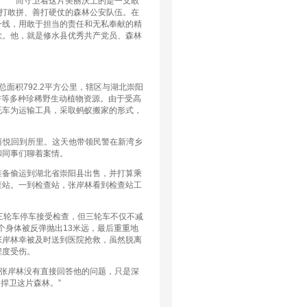
而守卫着这片美丽沃土的是一支敢
打敢拼、善打硬仗的森林公安队伍。在
一线，用敢于担当的责任和无私奉献的精
歌。他，就是修水县优秀共产党员、森林
积792.2平方公里，辖区与湖北崇阳
银杏等多种珍稀野生动植物资源。由于受高
托车为运输工具，采取蚂蚁搬家的形式，
喜悦回到所里。这天他带领民警在新湾乡
和同事们聊着案情。
备偷运到湖北省崇阳县出售，并打算乘
查站。一到检查站，张岸林看到检查站工
三轮车停车接受检查，但三轮车不仅不减
个身体被反弹抛出13米远，最后重重地
张岸林幸被及时送到医院抢救，虽然脱离
程度受伤。
张岸林没有直接回答他的问题，只是深
捍卫这片森林。”