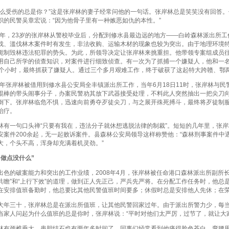
受伤的总是你？”这是张岸林的妻子经常问他的一句话。张岸林总是笑笑没有回答。
职的民警吴章宏说：“因为他骨子里有一种嫉恶如仇的本性。”
年，23岁的张岸林从警校毕业后，分配到修水县最边远的地方——白岭森林派出所工
伐、滥伐林木案件时有发生，非法收购、运输木材的现象也较为突出。由于地理环境
扼制毁林违法犯罪的势头。为此，所领导决定让张岸林来挑重担。他带领专案组成员
用自己所学的侦查知识，对案件进行细致侦查。有一次为了抓捕一个嫌疑人，他和一
1个小时，最终抓获了嫌疑人。通过三个多月艰难工作，终于破获了这起特大跨赣、鄂
年张岸林被借用到修水县公安局全丰镇派出所工作，当年6月18日11时，张岸林与
棍棒的带头闹事分子，办案民警劝其放下武器接受处理，不料此人突然抽出一把尖刀
倒下。张岸林临危不惧，迅速向前勇夺歹徒尖刀，与之展开殊死搏斗，最终将歹徒制
治疗。
一句口头禅“只要有我在，违法分子就休想逃脱法律的制裁”。短短的几年里，张岸
安案件200余起，无一起败诉案件。县森林公安局领导这样称赞他：“森林刑事案件中
大，个头不高，浑身却充满着机灵劲。”
做点没什么”
的破案能力和突出的工作业绩，2008年4月，张岸林被任命港口森林派出所副所长
共瞻”和“上行下效”的道理，做到正人先正己，严兵先严将。在分配工作任务时，他总
在安排值班备勤时，他总要比其他民警值班时间要多；休假时总是安排他人先休；在
三十，张岸林总是在派出所值班，让其他民警回家过年。由于派出所警力少，每当
当家人问起为什么值班的总是你时，张岸林说：“平时对他们太严厉，过节了，就让大
颈椎垂大，患胆结石也有两年多时间了。同事们经常看到他痛得脸色苍白，弯腰用