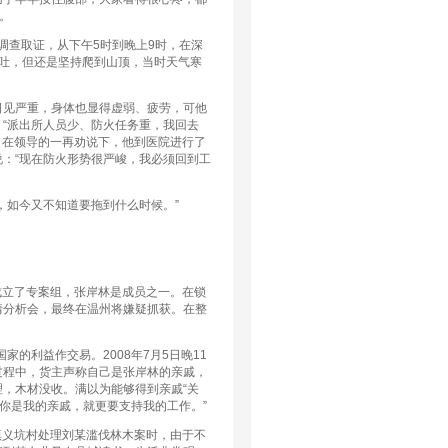
。
调查取证，从下午5时到晚上9时，在深
吐，但还是坚持爬到山顶，当时天气寒
。
见严重，身体也显得虚弱、疲劳，可他
“派出所人员少、防火任务重，我回去
，在领导的一再劝说下，他到医院进行了
：“现在防火形势很严峻，我必须回到工
如今又不知道要拖到什么时候。”
成立了专案组，张岸林是成员之一。在锁
情分析会，最终在温州将嫌疑抓获。在整
的利益作交易。2008年7月5日晚11
过程中，货主声称自己是张岸林的亲戚，
，木材没收。满以为能够得到亲戚“关
你是我的亲戚，就更要支持我的工作。”
镇义坑村处理刘某滥伐林木案时，由于不