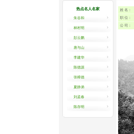
热点名人名家
姓 名：
职 位：
朱谷和
公 司：
林村明
彭云鹏
唐与山
李建华
陈德源
张樟德
夏静弟
刘孟春
陈存明