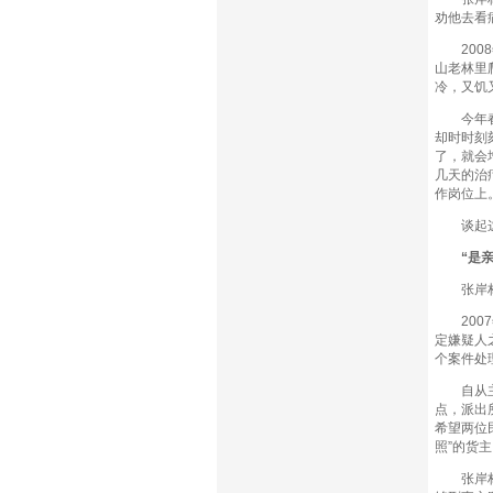
劝他去看
2008
山老林里
冷，又饥
今年春节
却时时刻
了，就会
几天的治
作岗位上
谈起这些
“是亲戚
张岸林秉
2007
定嫌疑人
个案件处
自从主持
点，派出
希望两位
照”的货
张岸林扎