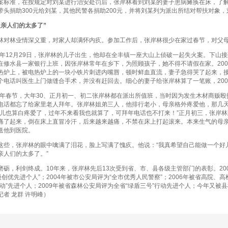
案标准，在按规定对刘某进行治安处罚后，张岸林看到刘某的妻子患病瘫痪在床，了
带头捐助300元给刘某，其他民警各捐助200元，并将刘某列为派出所结对帮扶对象
人们的太多了”
林业情深义重，对家人却满怀内疚。参加工作后，张岸林很少在家过春节，对父母
年12月29日，张岸林的儿子出生，他却在全丰镇一座大山上侦破一起失火案。下山
在修水县一家银行上班，因张岸林常年在乡下，为照顾孩子，她不得不请假在家。200
热炉上，被电热炉上的一块小铁片刺进内嘴唇，顿时鲜血直流，妻子急得哭了起来，
个电话叫医生上门做缝合手术，并没有赶回去。细心的妻子给张岸林算了一笔账，200
年春节，大年30、正月初一、初二张岸林都在派出所值班，当时因为发生木材商贩殴
电话都忘了给家里老人拜年。张岸林姐弟三人，他排行老小，母亲格外疼爱他，那几
小儿也算白疼爱了，过年不来看我也就算了，可拜年电话也不打来！”正月初三，张岸
痛了起来，倒在床上直冒冷汗，后来越来越痛，不禁在床上打起滚来。本来生气的母
送他到医院。
，张岸林的眼中噙满了泪花，脸上写满了愧疚。他说：“我真希望自己能做一个好
亲人们的太多了。”
，利剑终成。10年来，张岸林先后13次受到省、市、县各级主管部门的表彰。200
星级创优先进个人”；2004年被市公安局评为“全市优秀人民警察”；2006年被省高院
行动”先进个人；2009年被省森林公安局评为全省“绿盾三号”行动先进个人；今年又
记者 龙群 许明峰）