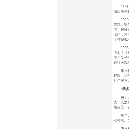
“为什么
派出所任
2000
混乱，盗
强，很难
山区，利
了整整4
2003
面对手持
中刀受伤
送往医院
张岸林有
行政、治
他年纪不
“我多
由于出色
为，人之
给自己；
每年大年
动替班。
张岸林有