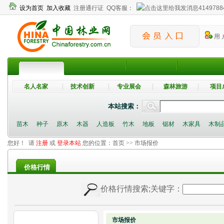
设为首页
加入收藏
注册通行证
QQ客服：
4149788
用 
名人名家
技术创新
专业展会
森林旅游
项目
本站搜索：
苗木
种子
原木
木器
人造板
竹木
地板
锯材
木家具
木制
您好！ 请
注册
或
登录本站
您的位置：
首页
>> 市场报价
价格行情
价格行情搜索
;关键字：
市场报价