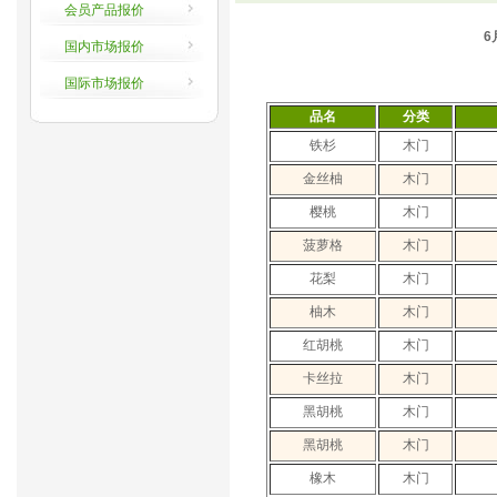
会员产品报价
国内市场报价
国际市场报价
品名
分类
铁杉
木门
金丝柚
木门
樱桃
木门
菠萝格
木门
花梨
木门
柚木
木门
红胡桃
木门
卡丝拉
木门
黑胡桃
木门
黑胡桃
木门
橡木
木门